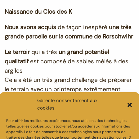
Naissance du Clos des K
Nous avons acquis
de façon inespéré
une très
grande parcelle sur la commune de Rorschwihr
Le terroir
qui a très
un grand potentiel
qualitatif
est composé de sables mêlés à des
argiles
Cela a été un très grand challenge de préparer
le terrain avec un printemps extrêmement
pluvieux.
Gérer le consentement aux
cookies
La plantation a été réalisée début Juillet quand
Pour offrir les meilleures expériences, nous utilisons des technologies
le beau temps est enfin réapparu. Le choix des
telles que les cookies pour stocker et/ou accéder aux informations des
cépages s’est porté sur
le Pinot Gris et un peu
appareils. Le fait de consentir à ces technologies nous permettra de
traiter des données telles que le comportement de navigation ou les ID