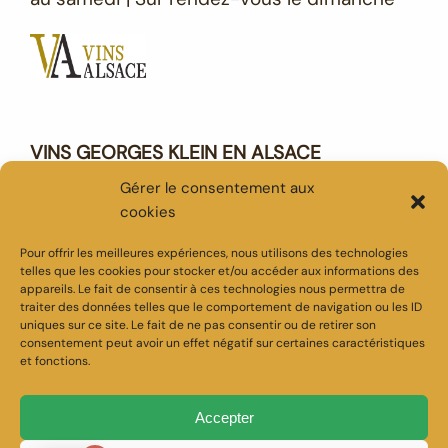
VINS GEORGES KLEIN EN ALSACE
10 ROUTE DU VIN - 68590 SAINT HIPPOLYTE
Gérer le consentement aux
03 89 73 00 28 - info@georgesklein.fr
cookies
Pour offrir les meilleures expériences, nous utilisons des technologies
telles que les cookies pour stocker et/ou accéder aux informations des
appareils. Le fait de consentir à ces technologies nous permettra de
traiter des données telles que le comportement de navigation ou les ID
uniques sur ce site. Le fait de ne pas consentir ou de retirer son
consentement peut avoir un effet négatif sur certaines caractéristiques
et fonctions.
MENTIONS LEGALES
-
CONDITIONS GENERALES DE VENTE
- TOUS DROITS RESERVES
Accepter
-
@ATTITUDEDIGITALE
/
@COMMUNICAVIN