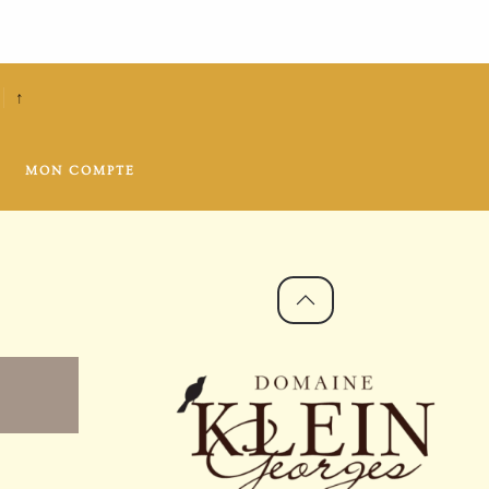
↑
MON COMPTE