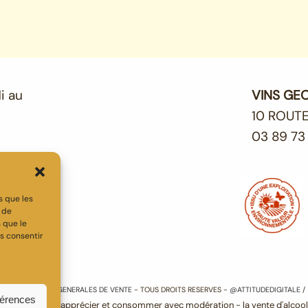
i au
VINS GE
10 ROUTE
03 89 73
s que les
t de
 que le
s consentir
S
-
CONDITIONS GENERALES DE VENTE
- TOUS DROITS RESERVES -
@ATTITUDEDIGITALE
férences
 santé - sachez apprécier et consommer avec modération - la vente d'alcool